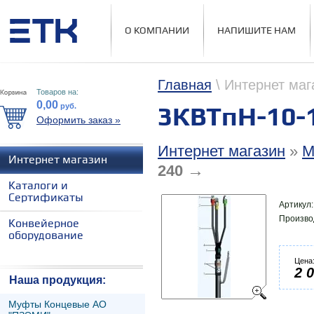
О КОМПАНИИ
НАПИШИТЕ НАМ
Главная
\ Интернет маг
Товаров на:
0,00
руб.
3КВТпН-10-
Оформить заказ »
Интернет магазин
»
М
Интернет магазин
→
240
Каталоги и
Сертификаты
Артикул
Произво
Конвейерное
оборудование
Цена
2 
Наша продукция:
Муфты Концевые АО