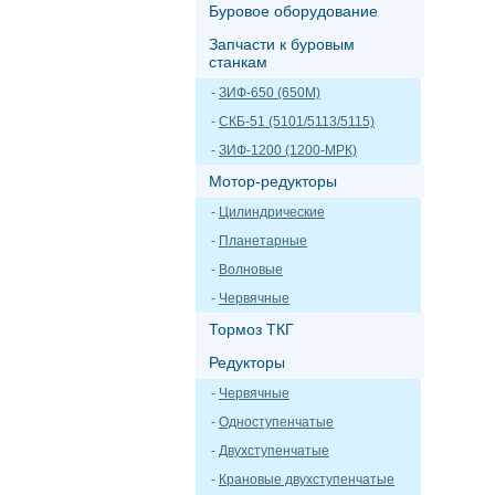
Буровое оборудование
Запчасти к буровым
станкам
-
ЗИФ-650 (650М)
-
СКБ-51 (5101/5113/5115)
-
ЗИФ-1200 (1200-МРК)
Мотор-редукторы
-
Цилиндрические
-
Планетарные
-
Волновые
-
Червячные
Тормоз ТКГ
Редукторы
-
Червячные
-
Одноступенчатые
-
Двухступенчатые
-
Крановые двухступенчатые