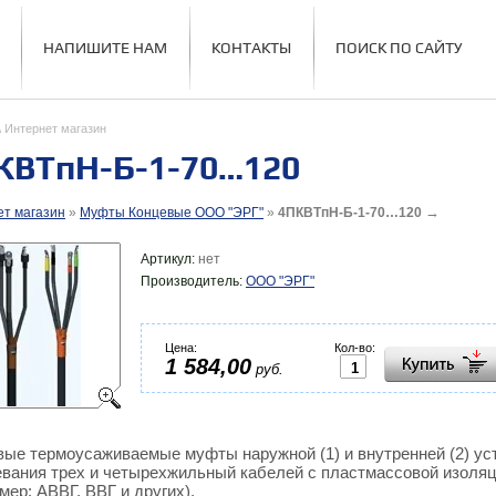
НАПИШИТЕ НАМ
КОНТАКТЫ
ПОИСК ПО САЙТУ
\ Интернет магазин
КВТпН-Б-1-70…120
→
т магазин
»
Муфты Концевые ООО "ЭРГ"
»
4ПКВТпН-Б-1-70…120
Артикул:
нет
Производитель:
ООО "ЭРГ"
Цена:
Кол-во:
1 584,00
руб.
вые термоусаживаемые муфты наружной (1) и внутренней (2) ус
вания трех и четырехжильный кабелей с пластмассовой изоляц
мер: АВВГ, ВВГ и других).