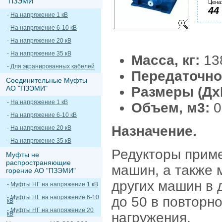
"ПЗЭМИ"
Цена
44
-
На напряжение 1 кВ
-
На напряжение 6-10 кВ
-
На напряжение 20 кВ
-
На напряжение 35 кВ
Масса, кг:
13
-
Для экранированных кабелей
Передаточно
Соединительные Муфты
АО "ПЗЭМИ"
Размеры (Д
-
На напряжение 1 кВ
Объем, м3:
0
-
На напряжение 6-10 кВ
Назначение.
-
На напряжение 20 кВ
-
На напряжение 35 кВ
Редукторы прим
Муфты не
распространяющие
машин, а также 
горение АО "ПЗЭМИ"
других машин в 
-
Муфты НГ на напряжение 1 кВ
-
Муфты НГ на напряжение 6-10
до 50 в повторно
кВ
-
Муфты НГ на напряжение 20
кВ
нагружения.