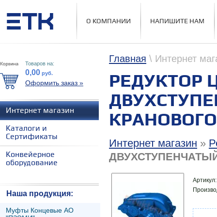
О КОМПАНИИ
НАПИШИТЕ НАМ
Главная
\ Интернет маг
Товаров на:
0,00
руб.
РЕДУКТОР 
Оформить заказ »
ДВУХСТУП
Интернет магазин
КРАНОВОГО 
Каталоги и
Сертификаты
Интернет магазин
»
Р
Конвейерное
ДВУХСТУПЕНЧАТЫЙ
оборудование
Артикул
Произво
Наша продукция:
Муфты Концевые АО