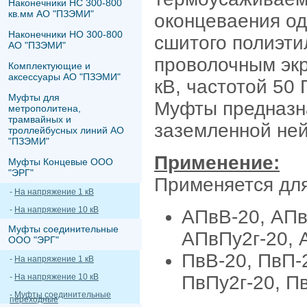
Наконечники НС 300-800
кв.мм АО "ПЗЭМИ"
оконцеваения од
Наконечники НО 300-800
сшитого полиэти
АО "ПЗЭМИ"
проволочным эк
Комплектующие и
аксессуары АО "ПЗЭМИ"
кВ, частотой 50 
Муфты для
Муфты предназна
метрополитена,
трамвайных и
заземленной не
троллейбусных линий АО
"ПЗЭМИ"
Применение:
Муфты Концевые ООО
"ЭРГ"
Применяется для
-
На напряжение 1 кВ
-
На напряжение 10 кВ
АПвВ-20, АПв
Муфты соединительные
АПвПу2г-20, 
ООО "ЭРГ"
ПвВ-20, ПвП-2
-
На напряжение 1 кВ
-
На напряжение 10 кВ
ПвПу2г-20, П
-
Муфты соединительные
переходные