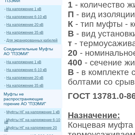
"ПЗЭМИ"
1
- количество ж
-
На напряжение 1 кВ
П
- вид изоляции
-
На напряжение 6-10 кВ
К
- тип муфты - 
-
На напряжение 20 кВ
В
- вид установк
-
На напряжение 35 кВ
-
Для экранированных кабелей
т
- термоусажива
Соединительные Муфты
20
- номинальное
АО "ПЗЭМИ"
400
- сечение жи
-
На напряжение 1 кВ
В
- в комплекте 
-
На напряжение 6-10 кВ
-
На напряжение 20 кВ
болтами со сры
-
На напряжение 35 кВ
ГОСТ 13781.0-86
Муфты не
распространяющие
горение АО "ПЗЭМИ"
-
Муфты НГ на напряжение 1 кВ
Назначение:
-
Муфты НГ на напряжение 6-10
кВ
Концевая муфта 
-
Муфты НГ на напряжение 20
кВ
термоусаживаем