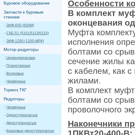
Особенности к
Буровое оборудование
В комплект му
Запчасти к буровым
станкам
оконцевания од
-
ЗИФ-650 (650М)
Муфта комплекту
-
СКБ-51 (5101/5113/5115)
исполнения опре
-
ЗИФ-1200 (1200-МРК)
Мотор-редукторы
болтами со срыв
-
Цилиндрические
сечение жилы ка
-
Планетарные
с кабелем, как 
-
Волновые
жилами.
-
Червячные
В комплект муфт
Тормоз ТКГ
болтами со сры
Редукторы
проволочного эк
-
Червячные
-
Одноступенчатые
Наконечники п
-
Двухступенчатые
-
Крановые двухступенчатые
1ПКВт20-400-В: