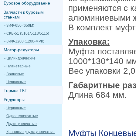
Буровое оборудование
применяются с к
Запчасти к буровым
алюминиевыми 
станкам
В комплект муфт
-
ЗИФ-650 (650М)
-
СКБ-51 (5101/5113/5115)
Упаковка:
-
ЗИФ-1200 (1200-МРК)
Муфта поставляе
Мотор-редукторы
-
Цилиндрические
1000*130*140 мм
-
Планетарные
Вес упаковки 2,0 
-
Волновые
-
Червячные
Габаритные ра
Тормоз ТКГ
Длина 684 мм.
Редукторы
-
Червячные
-
Одноступенчатые
-
Двухступенчатые
Муфты Концевы
-
Крановые двухступенчатые