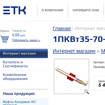
О КОМПАНИИ
НАПИШИТЕ НАМ
Главная
\ Интернет маг
Товаров на:
0,00
руб.
1ПКВт35-70
Оформить заказ »
Интернет магазин
»
М
Интернет магазин
Каталоги и
Артикул
Сертификаты
Произво
Конвейерное
оборудование
Цена
5 
Наша продукция:
Муфты Концевые АО