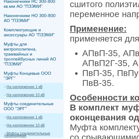
Наконечники НС 300-800
сшитого полиэти
кв.мм АО "ПЗЭМИ"
переменное напр
Наконечники НО 300-800
АО "ПЗЭМИ"
Применение:
Комплектующие и
аксессуары АО "ПЗЭМИ"
применяется для
Муфты для
метрополитена,
АПвП-35, АПв
трамвайных и
троллейбусных линий АО
АПвП2Г-35, А
"ПЗЭМИ"
ПвП-35, ПвПу-
Муфты Концевые ООО
"ЭРГ"
ПвВ-35.
-
На напряжение 1 кВ
-
На напряжение 10 кВ
Особенности к
Муфты соединительные
В комплект му
ООО "ЭРГ"
оконцевания од
-
На напряжение 1 кВ
Муфта комплект
-
На напряжение 10 кВ
-
Муфты соединительные
со срывающимися
переходные