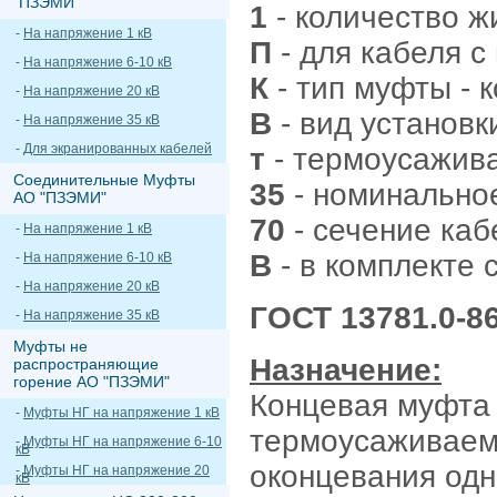
"ПЗЭМИ"
1
- количество ж
-
На напряжение 1 кВ
П
- для кабеля с
-
На напряжение 6-10 кВ
К
- тип муфты - 
-
На напряжение 20 кВ
В
- вид установк
-
На напряжение 35 кВ
-
Для экранированных кабелей
т
- термоусажива
Соединительные Муфты
35
- номинальное
АО "ПЗЭМИ"
70
- сечение кабе
-
На напряжение 1 кВ
В
- в комплекте 
-
На напряжение 6-10 кВ
-
На напряжение 20 кВ
ГОСТ 13781.0-86
-
На напряжение 35 кВ
Муфты не
Назначение:
распространяющие
горение АО "ПЗЭМИ"
Концевая муфта 
-
Муфты НГ на напряжение 1 кВ
термоусаживаем
-
Муфты НГ на напряжение 6-10
кВ
оконцевания одн
-
Муфты НГ на напряжение 20
кВ