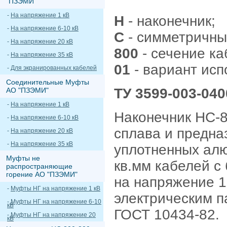
"ПЗЭМИ"
-
На напряжение 1 кВ
Н
- наконечник;
-
На напряжение 6-10 кВ
С
- симметричны
-
На напряжение 20 кВ
800
- сечение ка
-
На напряжение 35 кВ
01
- вариант исп
-
Для экранированных кабелей
Соединительные Муфты
ТУ 3599-003-040
АО "ПЗЭМИ"
-
На напряжение 1 кВ
Наконечник НС-8
-
На напряжение 6-10 кВ
сплава и предна
-
На напряжение 20 кВ
-
На напряжение 35 кВ
уплотненных ал
Муфты не
кв.мм кабелей с
распространяющие
горение АО "ПЗЭМИ"
на напряжение 1
-
Муфты НГ на напряжение 1 кВ
электрическим п
-
Муфты НГ на напряжение 6-10
кВ
ГОСТ 10434-82.
-
Муфты НГ на напряжение 20
кВ