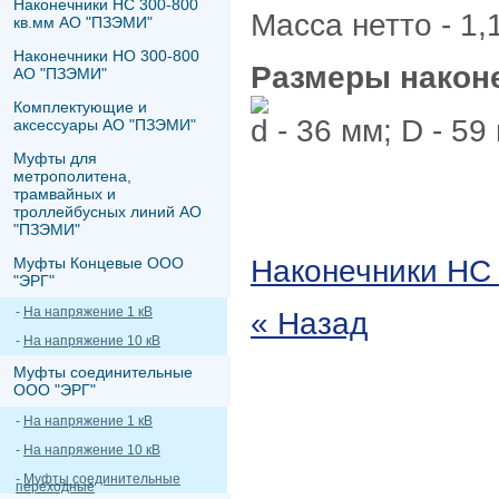
Наконечники НС 300-800
Масса нетто - 1,1
кв.мм АО "ПЗЭМИ"
Наконечники НО 300-800
Размеры наконе
АО "ПЗЭМИ"
Комплектующие и
d - 36 мм; D - 59
аксессуары АО "ПЗЭМИ"
Муфты для
метрополитена,
трамвайных и
троллейбусных линий АО
"ПЗЭМИ"
Муфты Концевые ООО
Наконечники НС
"ЭРГ"
-
На напряжение 1 кВ
« Назад
-
На напряжение 10 кВ
Муфты соединительные
ООО "ЭРГ"
-
На напряжение 1 кВ
-
На напряжение 10 кВ
-
Муфты соединительные
переходные