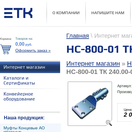
О КОМПАНИИ
НАПИШИТЕ НАМ
Главная
\ Интернет маг
Товаров на:
0,00
руб.
НС-800-01 Т
Оформить заказ »
Интернет магазин
»
Н
Интернет магазин
НС-800-01 ТК 240.00-
Каталоги и
Сертификаты
Артикул
Произво
Конвейерное
оборудование
Цена
2 
Наша продукция:
Муфты Концевые АО