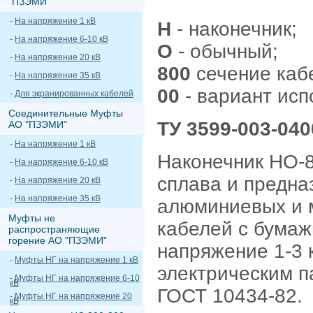
"ПЗЭМИ"
-
На напряжение 1 кВ
Н
- наконечник;
-
На напряжение 6-10 кВ
О
- обычный;
-
На напряжение 20 кВ
800
сечение кабе
-
На напряжение 35 кВ
00
- вариант исп
-
Для экранированных кабелей
Соединительные Муфты
ТУ 3599-003-040
АО "ПЗЭМИ"
-
На напряжение 1 кВ
Наконечник НО-8
-
На напряжение 6-10 кВ
сплава и предна
-
На напряжение 20 кВ
-
На напряжение 35 кВ
алюминиевых и 
Муфты не
кабелей с бумаж
распространяющие
горение АО "ПЗЭМИ"
напряжение 1-3 
-
Муфты НГ на напряжение 1 кВ
электрическим п
-
Муфты НГ на напряжение 6-10
кВ
ГОСТ 10434-82.
-
Муфты НГ на напряжение 20
кВ