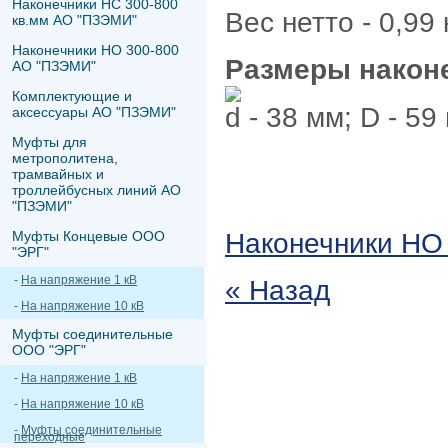
Наконечники НС 300-800
Вес нетто - 0,99 к
кв.мм АО "ПЗЭМИ"
Наконечники НО 300-800
Размеры наконе
АО "ПЗЭМИ"
Комплектующие и
d - 38 мм; D - 59
аксессуары АО "ПЗЭМИ"
Муфты для
метрополитена,
трамвайных и
троллейбусных линий АО
"ПЗЭМИ"
Муфты Концевые ООО
Наконечники НО
"ЭРГ"
-
На напряжение 1 кВ
« Назад
-
На напряжение 10 кВ
Муфты соединительные
ООО "ЭРГ"
-
На напряжение 1 кВ
-
На напряжение 10 кВ
-
Муфты соединительные
переходные